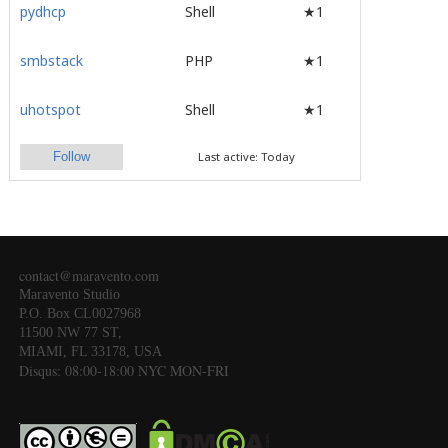
pydhcp
Shell
★1
smbstack
PHP
★1
uhotspot
Shell
★1
Follow
Last active: Today
contact@maravento.com
Maravento Studio
P.O. Box CL0027968
11500 NW 77 ST,
MIAMI, FL 33178, USA
Disqus: 08:00-18:00 NYC MON-FRI