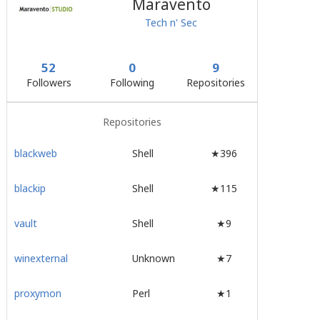
Maravento
Tech n' Sec
52
0
9
Followers
Following
Repositories
Repositories
blackweb
Shell
★396
blackip
Shell
★115
vault
Shell
★9
winexternal
Unknown
★7
proxymon
Perl
★1