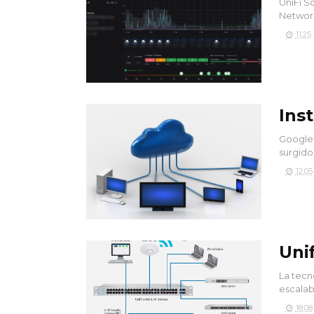
UniFi So
Network 
11:25
Ins
Google 
surgido
12:05
Uni
La tecn
escalabl
18:08