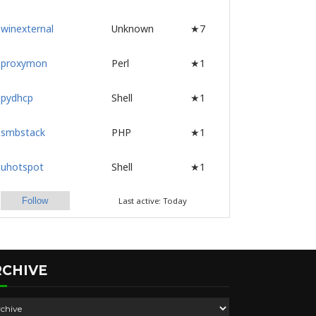
winexternal
Unknown
★7
proxymon
Perl
★1
pydhcp
Shell
★1
smbstack
PHP
★1
uhotspot
Shell
★1
Follow
Last active: Today
RCHIVE