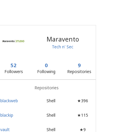
Maravento
Tech n' Sec
52
0
9
Followers
Following
Repositories
Repositories
blackweb
Shell
★396
blackip
Shell
★115
vault
Shell
★9