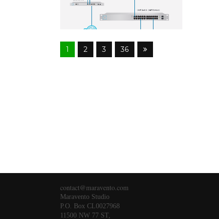
1
2
3
36
contact@maravento.com
Maravento Studio
P.O. Box CL0027968
11500 NW 77 ST,