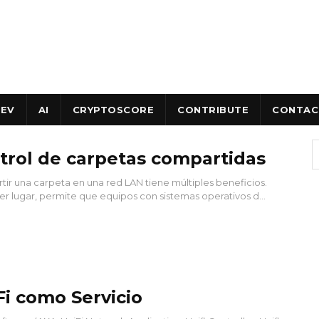
EV
AI
CRYPTOSCORE
CONTRIBUTE
CONTAC
trol de carpetas compartidas
ir una carpeta en una red LAN tiene múltiples beneficios.
er lugar, permite que equipos con sistemas operativos d...
Fi como Servicio