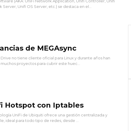
ftware (AKA: UniFi Network Application, Unifi Controller, Unifi
Server, Unifi OS Server, etc.) se destaca en el...
tancias de MEGAsync
Drive no tiene cliente oficial para Linux y durante años han
 muchos proyectos para cubrir este huec...
fi Hotspot con Iptables
ología UniFi de Ubiquiti ofrece una gestión centralizada y
e, ideal para todo tipo de redes, desde ...