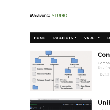
HOME
PROJECTS
VAULT
D
Con
Compart
En prim
19:51
Uni