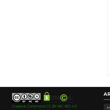
A
Creative Commons CC BY-NC-ND 4.0
.