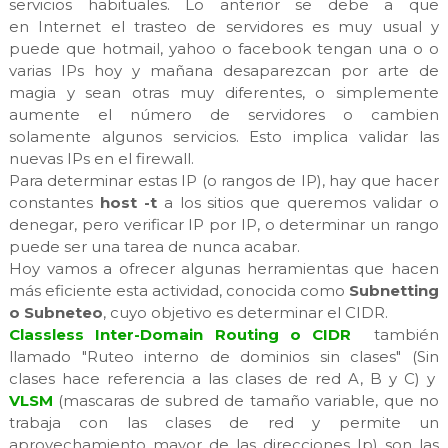
servicios habituales. Lo anterior se debe a que
en Internet el trasteo de servidores es muy usual y
puede que hotmail, yahoo o facebook tengan una o o
varias IPs hoy y mañana desaparezcan por arte de
magia y sean otras muy diferentes, o simplemente
aumente el número de servidores o cambien
solamente algunos servicios. Esto implica validar las
nuevas IPs en el firewall.
Para determinar estas IP (o rangos de IP), hay que hacer
constantes
host -t
a los sitios que queremos validar o
denegar, pero verificar IP por IP, o determinar un rango
puede ser una tarea de nunca acabar.
Hoy vamos a ofrecer algunas herramientas que hacen
más eficiente esta actividad, conocida como
Subnetting
o Subneteo
, cuyo objetivo es determinar el CIDR.
Classless Inter-Domain Routing o CIDR
también
llamado "Ruteo interno de dominios sin clases" (Sin
clases hace referencia a las clases de red A, B y C) y
VLSM
(mascaras de subred de tamaño variable, que no
trabaja con las clases de red y permite un
aprovechamiento mayor de las direcciones Ip) son las