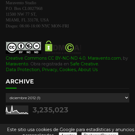
Maravento Studio
P.O. Box CL0027968
11500 NW 77 ST,
MIAMI, FL 33178, USA
Disqus: 08:00-18:00 NYC MON-FRI
Creative Commons CC BY-NC-ND 4.0
.
Maravento.com
, by
Maravento
.
Obra registrada en
Safe Creative
.
Data Protection, Privacy, Cookies,
About Us
ARCHIVE
3,235,023
Este sitio usa cookies de Google para estadísticas y anuncios
COPYRIGHT ©
2026
MARAVENTO