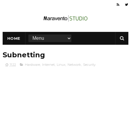
HOME
Subnetting
11:22
Hardware
,
Internet
,
Linux
,
Network
,
Security