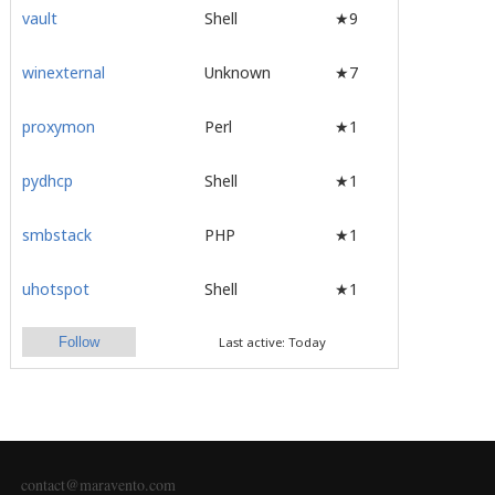
vault
Shell
★9
winexternal
Unknown
★7
proxymon
Perl
★1
pydhcp
Shell
★1
smbstack
PHP
★1
uhotspot
Shell
★1
Follow
Last active: Today
contact@maravento.com