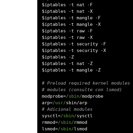
$iptables 
-
t nat 
-
F

$iptables 
-
t nat 
-
X

$iptables 
-
t mangle 
-
F

$iptables 
-
t mangle 
-
X

$iptables 
-
t raw 
-
F

$iptables 
-
t raw 
-
X

$iptables 
-
t security 
-
F

$iptables 
-
t security 
-
X

$iptables 
-
Z

$iptables 
-
t nat 
-
Z

$iptables 
-
t mangle 
-
Z

# Preload required kernel modules
# modules (consulte con lsmod)
modprobe
=
/sbin/
modprobe

arp
=
/usr/
sbin
/
# Adicional modules
sysctl
=
/sbin/
sysctl

rmmod
=
/sbin/
rmmod

lsmod
=
/sbin/
lsmod
