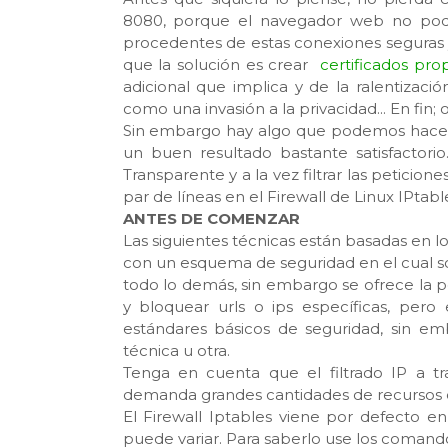
8080, porque el navegador web no podría
procedentes de estas conexiones seguras y 
que la solución es crear
certificados pro
adicional que implica y de la ralentizaci
como una invasión a la privacidad... En fin;
Sin embargo hay algo que podemos hacer
un buen resultado bastante satisfactori
Transparente y a la vez filtrar las petici
par de líneas en el Firewall de Linux IPtabl
ANTES DE COMENZAR
Las siguientes técnicas están basadas en l
con un esquema de seguridad en el cual so
todo lo demás, sin embargo se ofrece la pos
y bloquear urls o ips específicas, per
estándares básicos de seguridad, sin em
técnica u otra.
Tenga en cuenta que el filtrado IP a tra
demanda grandes cantidades de recursos de
El Firewall Iptables viene por defecto e
puede variar. Para saberlo use los comandos