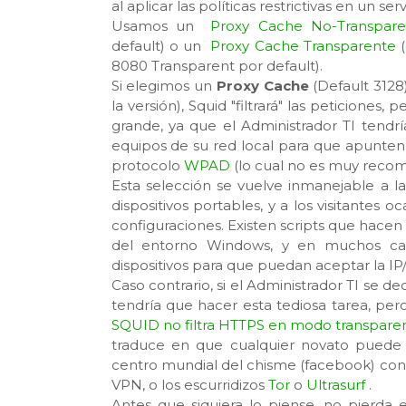
al aplicar las políticas restrictivas en un ser
Usamos un
Proxy Cache No-Transpare
default) o un
Proxy Cache Transparente
(
8080 Transparent por default).
Si elegimos un
Proxy Cache
(Default 3128
la versión), Squid "filtrará" las peticiones
grande, ya que el Administrador TI tendr
equipos de su red local para que apunten a
protocolo
WPAD
(lo cual no es muy reco
Esta selección se vuelve inmanejable a l
dispositivos portables, y a los visitantes
configuraciones. Existen scripts que hacen
del entorno Windows, y en muchos caso
dispositivos para que puedan aceptar la IP/
Caso contrario, si el Administrador TI se d
tendría que hacer esta tediosa tarea, pero
SQUID no filtra HTTPS en modo transpare
traduce en que cualquier novato puede s
centro mundial del chisme (facebook) con s
VPN, o los escurridizos
Tor
o
Ultrasurf
.
Antes que siquiera lo piense, no pierda 