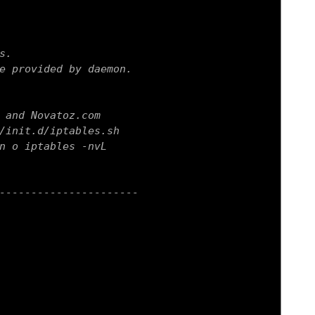
s.
e provided by daemon.
 and Novatoz.com
/init.d/iptables.sh
n o iptables -nvL
----------------------