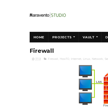
HOME
PROJECTS
VAULT
D
Firewall
17:13
Firewall
,
HowTO
,
Internet
,
Linux
,
Network
,
Se