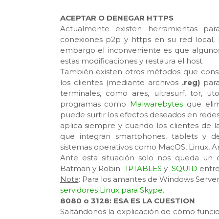
ACEPTAR O DENEGAR HTTPS
Actualmente existen herramientas par
conexiones p2p y https en su red local, l
embargo el inconveniente es que algunos an
estas modificaciones y restaura el host.
También existen otros métodos que consi
los clientes (mediante archivos
.reg)
para
terminales, como ares, ultrasurf, tor, u
programas como
Malwarebytes
que elimi
puede surtir los efectos deseados en redes
aplica siempre y cuando los clientes de l
que integran smartphones, tablets y de
sistemas operativos como MacOS, Linux, And
Ante esta situación solo nos queda un 
Batman y Robin:
IPTABLES
y
SQUID
entre 
Nota
: Para los amantes de Windows Serve
servidores Linux para Skype
.
8080 o 3128: ESA ES LA CUESTION
Saltándonos la explicación de cómo func