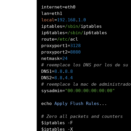
internet
=
eth0

lan
=
local
=
192.168
.
1.0
iptables
=
/sbin/
iptables

ip6tables
=
/sbin/
ip6tables

route
=
/etc/
acl

proxyport1
=
3128
proxyport2
=
8080
netmask
=
24
# reemplace los DNS por los de su 
DNS1
=
8.8
.
8.8
DNS2
=
8.8
.
4.4
# reemplace la mac de administrado
sysadmin
=
"00:00:00:00:00:00"
echo 
Apply
Flush
Rules
...
# Zero all packets and counters
$iptables 
-
F

$iptables 
-
X
