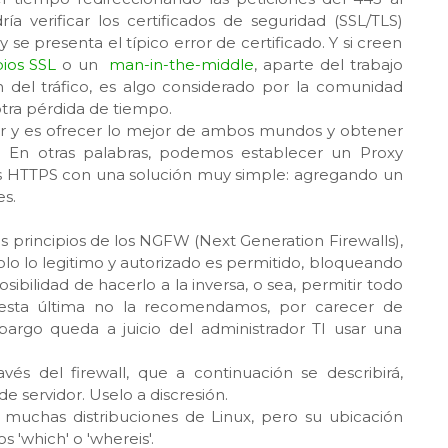
 verificar los certificados de seguridad (SSL/TLS)
se presenta el típico error de certificado. Y si creen
pios SSL
o un
man-in-the-middle
, aparte del trabajo
ón del tráfico, es algo considerado por la comunidad
 otra pérdida de tiempo.
 y es ofrecer lo mejor de ambos mundos y obtener
o. En otras palabras, podemos establecer un Proxy
ones HTTPS con una solución muy simple: agregando un
es.
os principios de los NGFW (Next Generation Firewalls),
lo lo legitimo y autorizado es permitido, bloqueando
ibilidad de hacerlo a la inversa, o sea, permitir todo
o esta última no la recomendamos, por carecer de
bargo queda a juicio del administrador TI usar una
vés del firewall, que a continuación se describirá,
 servidor. Uselo a discresión.
n muchas distribuciones de Linux, pero su ubicación
 'which' o 'whereis'.