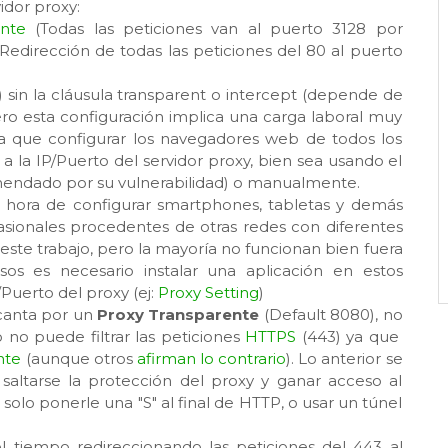
vidor proxy:
nte
(Todas las peticiones van al puerto 3128 por
Redirección de todas las peticiones del 80 al puerto
) sin la cláusula transparent o intercept (depende de
, pero esta configuración implica una carga laboral muy
ía que configurar los navegadores web de todos los
 la IP/Puerto del servidor proxy, bien sea usando el
mendado por su vulnerabilidad) o manualmente.
a hora de configurar smartphones, tabletas y demás
 ocasionales procedentes de otras redes con diferentes
 este trabajo, pero la mayoría no funcionan bien fuera
s es necesario instalar una aplicación en estos
Puerto del proxy (ej:
Proxy Setting
)
ecanta por un
Proxy Transparente
(Default 8080), no
 no puede filtrar las peticiones
HTTPS
(443) ya que
nte
(aunque otros
afirman lo contrario
). Lo anterior se
altarse la protección del proxy y ganar acceso al
olo ponerle una "S" al final de HTTP, o usar un túnel
el tiempo redireccionando las peticiones del 443 al