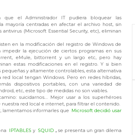
a que el Administrador IT pudiera bloquear las
a mayoría centradas en afectar el archivo host, sin
tivirus (Microsoft Essential Security, etc), eliminan
sten en la modificación del registro de Windows de
 impedir la ejecución de ciertos programas en sus
torrent, eMule, bittorrent y un largo etc, pero hay
nan estas modificaciones en el registro. Y si bien
 pequeñas y altamente controlables, esta alternativa
a red local tengan Windows. Pero en redes híbridas,
más dispositivos portables, con una variedad de
roid, etc, este tipo de medidas no son viables.
camino: suicidarnos… Mejor usar a los superhéroes
nuestra red local e internet, para filtrar el contenido.
r, lamentamos informarles que
Microsoft decidió usar
iona
IPTABLES
y
SQUID
,
se presenta un gran dilema