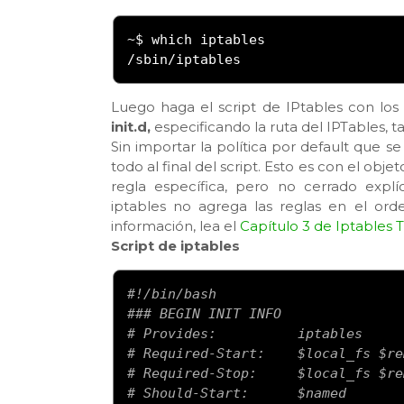
~
/
sbin
/
iptables
Luego haga el script de IPtables con lo
init.d,
especificando la ruta del IPTables, 
Sin importar la política por default que s
todo al final del script. Esto es con el ob
regla específica, pero no cerrado expl
iptables no agrega las reglas en el ord
información, lea el
Capítulo 3 de Iptables Tu
Script de iptables
#!/bin/bash
### BEGIN INIT INFO
# Provides:          iptables
# Required-Start:    $local_fs $re
# Required-Stop:     $local_fs $re
# Should-Start:      $named