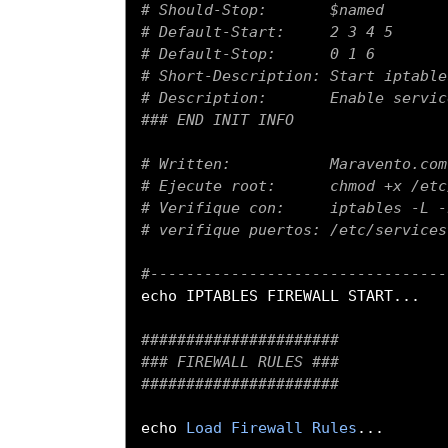
# Should-Stop:       $named
# Default-Start:     2 3 4 5
# Default-Stop:      0 1 6
# Short-Description: Start iptable
# Description:       Enable servic
### END INIT INFO
# Written:           Maravento.com
# Ejecute root:      chmod +x /etc
# Verifique con:     iptables -L -
# verifique puertos: /etc/services
#---------------------------------
echo IPTABLES FIREWALL START
...
######################
### FIREWALL RULES ###
######################
echo 
Load
Firewall
Rules
...