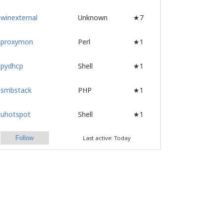
winexternal
Unknown
★7
proxymon
Perl
★1
pydhcp
Shell
★1
smbstack
PHP
★1
uhotspot
Shell
★1
Follow
Last active: Today