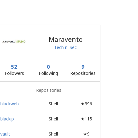
Maravento
Tech n' Sec
52
0
9
Followers
Following
Repositories
Repositories
blackweb
Shell
★396
blackip
Shell
★115
vault
Shell
★9