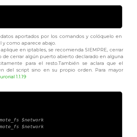
s datos aportados por los comandos y colóquelo en
tal y como aparece abajo.
e aplique en iptables, se recomienda SIEMPRE, cerrar
jeto de cerrar algún puerto abierto declarado en alguna
ícitamente para el resto.También se aclara que el
en del script sino en su propio orden. Para mayor
rorial 1.1.19
mote_fs $network
mote_fs $network