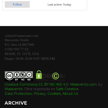
Follow
Last active: Today
contact@maravento.com
Maravento Studio
P.O. Box CL0027968
11500 NW 77 ST,
MIAMI, FL 33178, USA
Disqus: 08:00-18:00 NYC MON-FRI
Creative Commons CC BY-NC-ND 4.0
.
Maravento.com
, by
Maravento
.
Obra registrada en
Safe Creative
.
Data Protection, Privacy, Cookies,
About Us
ARCHIVE