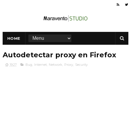
HOME
Autodetectar proxy en Firefox
19:27
Bug
,
Internet
,
Network
,
Proxy
,
Security