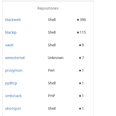
Repositories
blackweb
Shell
★396
blackip
Shell
★115
vault
Shell
★9
winexternal
Unknown
★7
proxymon
Perl
★1
pydhcp
Shell
★1
smbstack
PHP
★1
uhotspot
Shell
★1