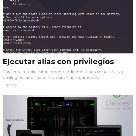
Ejecutar alias con privilegios
Para crear un alias simplemente editamos nuestro bashrc (sin
privilegios sudo): nano ~/.bashrc Y agregamos el al...
17:32