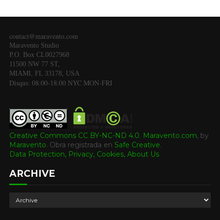
contact@maravento.com
Maravento Studio
P.O. Box CL0027968
11500 NW 77 ST,
MIAMI, FL 33178, USA
Disqus: 08:00-18:00 NYC MON-FRI
Creative Commons CC BY-NC-ND 4.0
.
Maravento.com
, by
Maravento
.
Obra registrada en
Safe Creative
.
Data Protection, Privacy, Cookies,
About Us
ARCHIVE