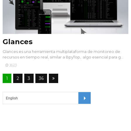
Glances
Glances es una herramienta multiplataforma de monitoreo de
recursos en tiempo real, similar a BpyTop, algo esencial para g...
16:23
1
2
3
36