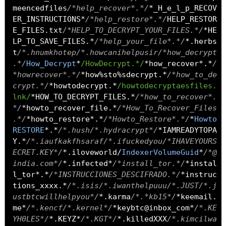
meencedfiles
/*help_recover*.*/
*
_H_e_l_p_RECOV
ER_INSTRUCTIONS
*
/*help_restore*.*/
HELP_RESTOR
E_FILES
.
txt
/*HELP_TO_DECRYPT_YOUR_FILES.*/
*
HE
LP_TO_SAVE_FILES
.*
/*help_your_file*.*/
*.
herbs
t
/*.hnumkhotep/*.howcanihelpusir/*how_decrypt
.*/
How_Decrypt
*
/HowDecrypt.*/
*
how_recover
*.*
/
*howrecover*.*/
*
how
%
sto
%
sdecrypt
.*
/*how_to_de
crypt.*/
*
howtodecrypt
.*
/howtodecryptaesfiles.
lnk/
*
HOW_TO_DECRYPT_FILES
.*
/*how_to_recover*.
*/
*
howto_recover_file
.*
/*How_To_Recover_Files
.*/
*
howto_restore
*.*
/*Howto_Restore*.*/
*
Howto
RESTORE
*.*
/*.hush/*.hydracrypt*/
*
IAMREADYTOPA
Y
.*
/*.iaufkakfhsaraf/*.ifuckedyou/*IHAVEYOURS
ECRET.KEY*/
*.
iloveworld
/
IndexerVolumeGuid
*
/*@
india.com*/
*.
infected
*
/*install_tor.*/
*
instal
l_tor
*.*
/*INSTRUCCIONES_DESCIFRADO.*/
*
instruc
tions_xxxx
.*
/*.isis/*.iwanthelpuuu/*.JUST/*.j
ustbtcwillhelpyou*/
*.
karma
/*.*kb15*/
*
keemail
.
me
*
/*.kencf/*.kernel*/
*
keybtc@inbox_com
*
/*.KE
YH0LES*/
*.
KEYZ
*
/*.KGT*/
*.
killedXXX
/*.kimcilwa