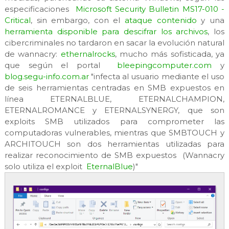
especificaciones
Microsoft Security Bulletin MS17-010 -
Critical
, sin embargo, con el
ataque contenido
y una
herramienta disponible para descifrar los archivos
, los
cibercriminales no tardaron en sacar la evolución natural
de wannacry:
ethernalrocks
, mucho más sofisticada, ya
que según el portal
bleepingcomputer.com
y
blog.segu-info.com.ar
"infecta al usuario mediante el uso
de seis herramientas centradas en SMB expuestos en
línea ETERNALBLUE, ETERNALCHAMPION,
ETERNALROMANCE y ETERNALSYNERGY, que son
exploits SMB utilizados para comprometer las
computadoras vulnerables, mientras que SMBTOUCH y
ARCHITOUCH son dos herramientas utilizadas para
realizar reconocimiento de SMB expuestos (Wannacry
solo utiliza el exploit
EternalBlue
)"