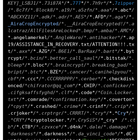
KEY]_LSBJ1/*.73i87A*/
*.
777
*
/*.7h9r*/
*.
7zipper
/*.8c7f/*.8lock8/*.a19/*.a5zfn/*.aaa*/
*.
abc
*
/
*ABCXYZ11/*.adk/*.adr/*.AES*/
*.
AFD
*
/*.aga*/
*.
_AiraCropEncrypted
/*.__AiraCropEncrypted!/*.a
lcatraz/AllFilesAreLocked*.bmp/*.amba/*.AMC*/
*.
angelamerkel
/*.AngleWare/*.antihacker*/
*.
ap
19
/
ASSISTANCE_IN_RECOVERY
.
txt
/
ATTENTION
!!!.
tx
t
/*.axx*/
*.
AZG
*
/*.B6E1/*.BarRax/*.bart*/
*.
byt
rcypt
/*.bcin/*.better_call_saul*/
*.
bitstak
/*.
bleep*/
*.
bloc
*
/*.braincrypt/*.breaking_bad/*.
bript/*.btc*/
*.
BZE
*
/*.cancer/*.canihelpyou/*.
cbf*/
*.
ccc
*
/*.CCCRRRPPP/*.cerber*/
*.
checkdisk
enced
/*chifrator@qq_com*/
*.
CHIP
/*.conficker/*
.cifgksaffsfyghd/*.clf*/
*.
code
*
/*Coin.Locker.
txt*/
*.
comrade
/*confirmation.key*/
*.
coverton
*
/*cpyt*/
*.
crashed
/*.crime*/
*.
crinf
*
/*.crip*/
*
.
crjoker
*
/*.crptrgr/*.CRRRT/*.*cry*/
*.*
Cry
*
/*
.*CRY*/
*
cryptolocker
.*
/*.CrySiS*/
*
_cry
*
/*.ct
b*/
*.
CTB
*
/*.czvxce*/
*.
d4nk
/*.dale/*.damage/*.
*darkness*/
*.
darkness
*
/*.da_vinci_code*/
*.
dCr