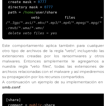
 create mask 
=
0777
 directory mask 
=
0777
 path 
=
/home/
user
/
share

 veto files 
=
/*.3gp/*.avi/*.mkv/*.mp3/*.mp4/*.mpeg/*.mpg/*
.rmvb/*.wma/*.wmv/

 delete veto files = yes
Este comportamiento aplica también para cualquier
otro tipo de archivos de la regla "veto", incluyendo las
extensiones creadas por los ransomwares y otros
malwares. Entonces simplemente le agregamos a
nuestra regla "veto files", todas las extensiones de
archivos relacionadas con el malware y así impediremos
su propagación por los recursos compartidos.
A continuación un ejemplo de su implementación en
smb.conf
:
[
share
]
 comment 
=
public
-
share
