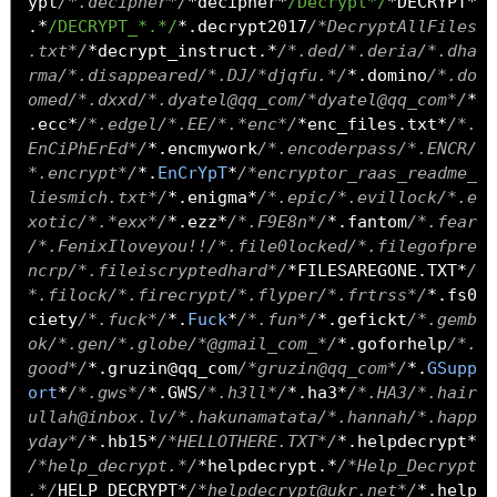
ypt
/*.decipher*/
*
decipher
*
/Decrypt*/
*
DECRYPT
*
.*
/DECRYPT_*.*/
*.
decrypt2017
/*DecryptAllFiles
.txt*/
*
decrypt_instruct
.*
/*.ded/*.deria/*.dha
rma/*.disappeared/*.DJ/*djqfu.*/
*.
domino
/*.do
omed/*.dxxd/*.dyatel@qq_com/*dyatel@qq_com*/
*
.
ecc
*
/*.edgel/*.EE/*.*enc*/
*
enc_files
.
txt
*
/*.
EnCiPhErEd*/
*.
encmywork
/*.encoderpass/*.ENCR/
*.encrypt*/
*.
EnCrYpT
*
/*encryptor_raas_readme_
liesmich.txt*/
*.
enigma
*
/*.epic/*.evillock/*.e
xotic/*.*exx*/
*.
ezz
*
/*.F9E8n*/
*.
fantom
/*.fear
/*.FenixIloveyou!!/*.file0locked/*.filegofpre
ncrp/*.fileiscryptedhard*/
*
FILESAREGONE
.
TXT
*
/
*.filock/*.firecrypt/*.flyper/*.frtrss*/
*.
fs0
ciety
/*.fuck*/
*.
Fuck
*
/*.fun*/
*.
gefickt
/*.gemb
ok/*.gen/*.globe/*@gmail_com_*/
*.
goforhelp
/*.
good*/
*.
gruzin@qq_com
/*gruzin@qq_com*/
*.
GSupp
ort
*
/*.gws*/
*.
GWS
/*.h3ll*/
*.
ha3
*
/*.HA3/*.hair
ullah@inbox.lv/*.hakunamatata/*.hannah/*.happ
yday*/
*.
hb15
*
/*HELLOTHERE.TXT*/
*.
helpdecrypt
*
/*help_decrypt.*/
*
helpdecrypt
.*
/*Help_Decrypt
.*/
HELP_DECRYPT
*
/*helpdecrypt@ukr.net*/
*.
help