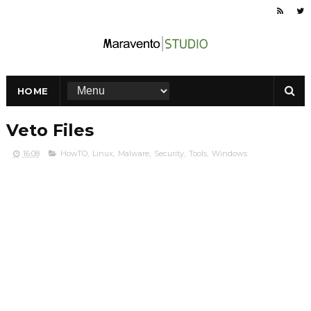
HOME
Veto Files
16:08
HowTO
,
Linux
,
Malware
,
Security
,
Tools
,
Windows