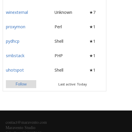
winexternal
Unknown
★7
proxymon
Perl
★1
pydhcp
Shell
★1
smbstack
PHP
★1
uhotspot
Shell
★1
Follow
Last active: Today
contact@maravento.com
Maravento Studio