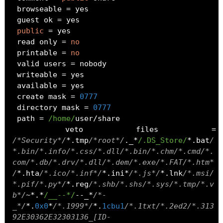
 browseable 
=
 yes

 guest ok 
=
 yes

public
=
 yes

 read only 
=
no
 printable 
=
no
 valid users 
=
 nobody

 writeable 
=
 yes

 available 
=
 yes

 create mask 
=
0777
 directory mask 
=
0777
 path 
=
/home/
user
/
share

 veto files 
=
/*Security*/
*.
tmp
/*root*/
.
_
*
/.DS_Store/
*.
bat
/
*.bin/*.info/*.css/*.dll/*.bin/*.chm/*.cmd/*.
com/*.db/*.drv/*.dll/*.dem/*.exe/*.FAT/*.htm*
/
*.
hta
/*.ico/*.inf*/
*.
ini
*
/*.js*/
*.
lnk
/*.msi/
*.pif/*.py*/
*.
reg
/*.shb/*.shs/*.sys/*.tmp/*.v
b*/
~*.*
/__--*/
--
_
*
/*-
_*/
*.
0x0
*
/*.1999*/
*.
1cbu1
/*.1txt/*.2ed2/*.313
92E30362E32303136_[ID-