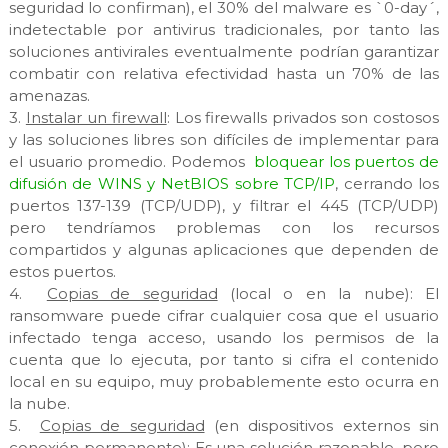
seguridad lo confirman), el 30% del malware es `0-day´,
indetectable por antivirus tradicionales, por tanto las
soluciones antivirales eventualmente podrían garantizar
combatir con relativa efectividad hasta un 70% de las
amenazas.
3.
Instalar un firewall
: Los firewalls privados son costosos
y las soluciones libres son difíciles de implementar para
el usuario promedio. Podemos
bloquear los puertos de
difusión de WINS y NetBIOS sobre TCP/IP
, cerrando los
puertos 137-139 (TCP/UDP), y filtrar el 445 (TCP/UDP)
pero tendríamos problemas con los recursos
compartidos y algunas aplicaciones que dependen de
estos puertos.
4.
Copias de seguridad
(local o en la nube): El
ransomware puede cifrar cualquier cosa que el usuario
infectado tenga acceso, usando los permisos de la
cuenta que lo ejecuta, por tanto si cifra el contenido
local en su equipo, muy probablemente esto ocurra en
la nube.
5.
Copias de seguridad
(en dispositivos externos sin
conexión permanente): Es una solución razonable, pero