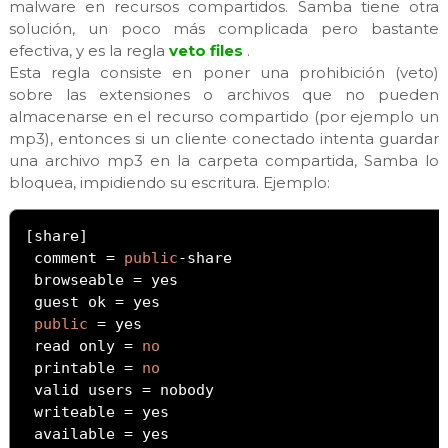
malware en recursos compartidos. Samba tiene otra
solución, un poco más complicada pero bastante
efectiva, y es la regla
veto files
.
Esta regla consiste en poner una prohibición (veto)
sobre las extensiones o archivos que no pueden
almacenarse en el recurso compartido (por ejemplo un
mp3), entonces si un cliente conectado intenta guardar
una archivo mp3 en la carpeta compartida, Samba lo
bloquea, impidiendo su escritura. Ejemplo:
[
share
]
 comment 
=
public
-
share

 browseable 
=
 yes

 guest ok 
=
 yes

public
=
 yes

 read only 
=
no
 printable 
=
no
 valid users 
=
 nobody

 writeable 
=
 yes

 available 
=
 yes
