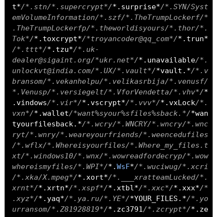
t
*
/*.stn/*.supercrypt*/
*.
surprise
*
/*.SYN/Syst
emVolumeInformation/*.szf/*.TheTrumpLockerf/*
.TheTrumpLockerfp/*.theworldisyours/*.thor/*.
Tok*/
*.
toxcrypt
*
/*troyancoder@qq_com*/
*.
trun
*
/*.ttt*/
*.
tzu
*
/*.uk-
dealer@sigaint.org/*ukr.net*/
*.
unavailable
/*.
unlockvt@india.com/*.UX/*.vault*/
*
vault
.*
/*.v
bransom/*.vekanhelpu/*.velikasrbija/*.venusf/
*.Venusp/*.versiegelt/*.VforVendetta/*.vhv*/
*
.
vindows
/*.vir*/
*.
vscrypt
*
/*.vvv*/
*.
vxLock
/*.
vxn*/
*.
wallet
/*want%syour%sfiles%sback.*/
*
wan
tyourfilesback
.*
/*.wcry/*.WNCRY/*.wncry/*.wnc
ryt/*.wnry/*.weareyourfriends/*.weencedufiles
/*.wflx/*.Whereisyourfiles/*.Where_my_files.t
xt/*.windows10/*.wnx/*.wowreadfordecryp/*.wow
whereismyfiles/*.WPI*/
*.
WsF
*
/*.wuciwug/*.xcri
/*.xka/X.mpeg*/
*.
xort
*
/*.___xratteamLucked/*.
xrnt*/
*.
xrtn
*
/*.xspf*/
*.
xtbl
*
/*.xxc*/
*.
xxx
*
/*
.xyz*/
*.
yaq
*
/*.ya.ru/*.YE*/
*
YOUR_FILES
.*
/*.yo
urransom/*.Z81928819*/
*.
zc3791
/*.zcrypt*/
*.
ze