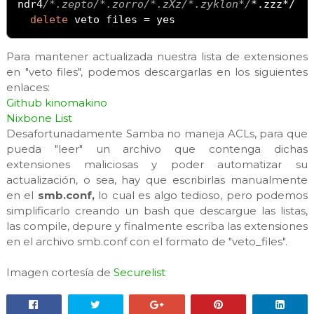
ndr4
/*.zepto/*.zorro/*.zXz/*.zyklon*/
*.
zzz
*/
delete
 veto files 
=
 yes
Para mantener actualizada nuestra lista de extensiones
en "veto files", podemos descargarlas en los siguientes
enlaces:
Github kinomakino
Nixbone List
Desafortunadamente Samba no maneja ACLs, para que
pueda "leer" un archivo que contenga dichas
extensiones maliciosas y poder automatizar su
actualización, o sea, hay que escribirlas manualmente
en el
smb.conf,
lo cual es algo tedioso, pero podemos
simplificarlo creando un bash que descargue las listas,
las compile, depure y finalmente escriba las extensiones
en el archivo smb.conf con el formato de "veto_files".
Imagen cortesía de
Securelist