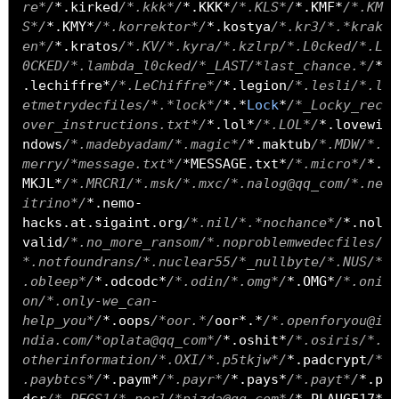
re*/
*.
kirked
/*.kkk*/
*.
KKK
*
/*.KLS*/
*.
KMF
*
/*.KM
S*/
*.
KMY
*
/*.korrektor*/
*.
kostya
/*.kr3/*.*krak
en*/
*.
kratos
/*.KV/*.kyra/*.kzlrp/*.L0cked/*.L
0CKED/*.lambda_l0cked/*_LAST/*last_chance.*/
*
.
lechiffre
*
/*.LeChiffre*/
*.
legion
/*.lesli/*.l
etmetrydecfiles/*.*lock*/
*.*
Lock
*
/*_Locky_rec
over_instructions.txt*/
*.
lol
*
/*.LOL*/
*.
lovewi
ndows
/*.madebyadam/*.magic*/
*.
maktub
/*.MDW/*.
merry/*message.txt*/
*
MESSAGE
.
txt
*
/*.micro*/
*.
MKJL
*
/*.MRCR1/*.msk/*.mxc/*.nalog@qq_com/*.ne
itrino*/
*.
nemo
-
hacks
.
at
.
sigaint
.
org
/*.nil/*.*nochance*/
*.
nol
valid
/*.no_more_ransom/*.noproblemwedecfiles/
*.notfoundrans/*.nuclear55/*_nullbyte/*.NUS/*
.obleep*/
*.
odcodc
*
/*.odin/*.omg*/
*.
OMG
*
/*.oni
on/*.only-we_can-
help_you*/
*.
oops
/*oor.*/
oor
*.*
/*.openforyou@i
ndia.com/*oplata@qq_com*/
*.
oshit
*
/*.osiris/*.
otherinformation/*.OXI/*.p5tkjw*/
*.
padcrypt
/*
.paybtcs*/
*.
paym
*
/*.payr*/
*.
pays
*
/*.payt*/
*.
p