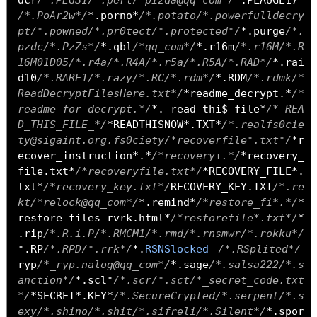
dcr
/*.PEGS1/*.perl/*pizda@qq_com*/
*.
PLAUGE17
*
/*.PoAr2w*/
*.
porno
*
/*.potato/*.powerfulldecry
pt/*.powned/*.pr0tect/*.protected*/
*.
purge
/*.
pzdc/*.PzZs*/
*.
qbl
/*qq_com*/
*.
r16m
/*.r16M/*.R
16M01D05/*.r4a/*.R4A/*.r5a/*.R5A/*.RAD*/
*.
rai
d10
/*.RARE1/*.razy/*.RC/*.rdm*/
*.
RDM
/*.rdmk/*
ReadDecryptFilesHere.txt*/
*
readme_decrypt
.*
/*
readme_for_decrypt.*/
*.
_read_thi$_file
*
/*_REA
D_THIS_FILE_*/
*
READTHISNOW
*.
TXT
*
/*.realfs0cie
ty@sigaint.org.fs0ciety/*recoverfile*.txt*/
*
r
ecover_instruction
*.*
/*recovery+.*/
*
recovery_
file
.
txt
*
/*recoveryfile.txt*/
*
RECOVERY_FILE
*.
txt
*
/*recovery_key.txt*/
RECOVERY_KEY
.
TXT
/*.re
kt/*relock@qq_com*/
*.
remind
*
/*restore_fi*.*/
*
restore_files_rvrk
.
html
*
/*restorefile*.txt*/
*
.
rip
/*.R.i.P/*.RMCM1/*.rmd/*.rnsmwr/*.rokku*/
*.
RP
/*.RPD/*.rrk*/
*.
RSNSlocked
/*.RSplited*/
_
ryp
/*_ryp.nalog@qq_com*/
*.
sage
/*.salsa222/*.s
anction*/
*.
scl
*
/*.scr/*.sct/*_secret_code.txt
*/
*
SECRET
*.
KEY
*
/*.SecureCrypted/*.serpent/*.s
exy/*.shino/*.shit/*.sifreli/*.Silent*/
*.
spor