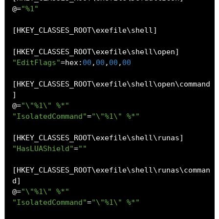
@=
"%1"
[
HKEY_CLASSES_ROOT\exefile\shell
]
[
HKEY_CLASSES_ROOT\exefile\shell\open
]
"EditFlags"
=
hex
:
00
,
00
,
00
,
00
[
HKEY_CLASSES_ROOT\exefile\shell\open\command
]
@=
"\"%1\" %*"
"IsolatedCommand"
=
"\"%1\" %*"
[
HKEY_CLASSES_ROOT\exefile\shell\runas
]
"HasLUAShield"
=
""
[
HKEY_CLASSES_ROOT\exefile\shell\runas\comman
d
]
@=
"\"%1\" %*"
"IsolatedCommand"
=
"\"%1\" %*"