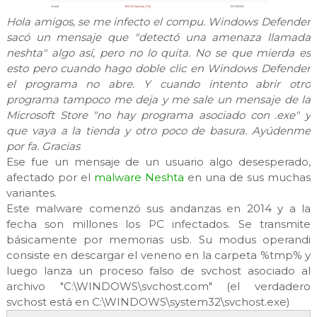
Hola amigos, se me infecto el compu. Windows Defender
sacó un mensaje que "detectó una amenaza llamada
neshta" algo así, pero no lo quita. No se que mierda es
esto pero cuando hago doble clic en Windows Defender
el programa no abre. Y cuando intento abrir otro
programa tampoco me deja y me sale un mensaje de la
Microsoft Store "no hay programa asociado con .exe" y
que vaya a la tienda y otro poco de basura. Ayúdenme
por fa. Gracias
Ese fue un mensaje de un usuario algo desesperado,
afectado por el
malware Neshta
en una de sus muchas
variantes.
Este malware comenzó sus andanzas en 2014 y a la
fecha son millones los PC infectados. Se transmite
básicamente por memorias usb. Su modus operandi
consiste en descargar el veneno en la carpeta %tmp% y
luego lanza un proceso falso de svchost asociado al
archivo "C:\WINDOWS\svchost.com" (el verdadero
svchost está en C:\WINDOWS\system32\svchost.exe)