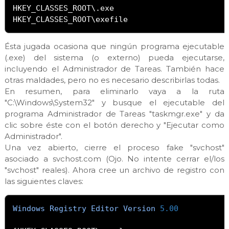
HKEY_CLASSES_ROOT\.exe

HKEY_CLASSES_ROOT\exefile
Ésta jugada ocasiona que ningún programa ejecutable
(.exe) del sistema (o externo) pueda ejecutarse,
incluyendo el Administrador de Tareas. También hace
otras maldades, pero no es necesario describirlas todas.
En resumen, para eliminarlo vaya a la ruta
"C:\Windows\System32" y busque el ejecutable del
programa Administrador de Tareas "taskmgr.exe" y da
clic sobre éste con el botón derecho y "Ejecutar como
Administrador".
Una vez abierto, cierre el proceso fake "svchost"
asociado a svchost.com (Ojo. No intente cerrar el/los
"svchost" reales). Ahora cree un archivo de registro con
las siguientes claves:
Windows
Registry
Editor
Version
5.00