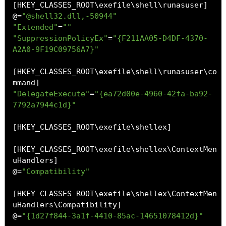
[
HKEY_CLASSES_ROOT\exefile\shell\runasuser
]
@=
"@shell32.dll,-50944"
"Extended"
=
""
"SuppressionPolicyEx"
=
"{F211AA05-D4DF-4370-
A2A0-9F19C09756A7}"
[
HKEY_CLASSES_ROOT\exefile\shell\runasuser\co
mmand
]
"DelegateExecute"
=
"{ea72d00e-4960-42fa-ba92-
7792a7944c1d}"
[
HKEY_CLASSES_ROOT\exefile\shellex
]
[
HKEY_CLASSES_ROOT\exefile\shellex\ContextMen
uHandlers
]
@=
"Compatibility"
[
HKEY_CLASSES_ROOT\exefile\shellex\ContextMen
uHandlers\Compatibility
]
@=
"{1d27f844-3a1f-4410-85ac-14651078412d}"