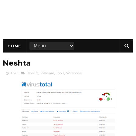
HOME
Neshta
18:20
HowTO
,
Malware
,
Tools
,
Windows