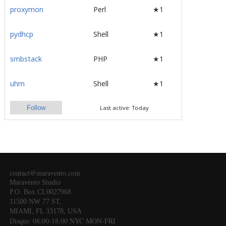
proxymon
Perl
★1
pydhcp
Shell
★1
smbstack
PHP
★1
uhm
Shell
★1
Follow
Last active: Today
contact@maravento.com
Maravento Studio
P.O. Box CL0027968
11500 NW 77 ST,
MIAMI, FL 33178, USA
Disqus: 08:00-18:00 NYC MON-FRI