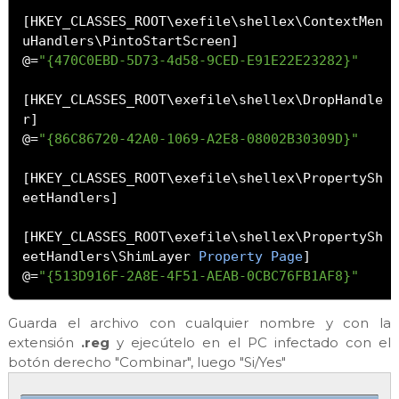
[
HKEY_CLASSES_ROOT\exefile\shellex\ContextMen
uHandlers\PintoStartScreen
]
@=
"{470C0EBD-5D73-4d58-9CED-E91E22E23282}"
[
HKEY_CLASSES_ROOT\exefile\shellex\DropHandle
r
]
@=
"{86C86720-42A0-1069-A2E8-08002B30309D}"
[
HKEY_CLASSES_ROOT\exefile\shellex\PropertySh
eetHandlers
]
[
HKEY_CLASSES_ROOT\exefile\shellex\PropertySh
eetHandlers\ShimLayer 
Property
Page
]
@=
"{513D916F-2A8E-4F51-AEAB-0CBC76FB1AF8}"
Guarda el archivo con cualquier nombre y con la
extensión
.reg
y ejecútelo en el PC infectado con el
botón derecho "Combinar", luego "Si/Yes"