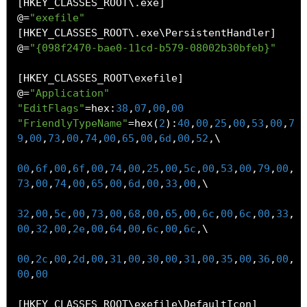
[
HKEY_CLASSES_ROOT\.exe
]
@=
"exefile"
[
HKEY_CLASSES_ROOT\.exe\PersistentHandler
]
@=
"{098f2470-bae0-11cd-b579-08002b30bfeb}"
[
HKEY_CLASSES_ROOT\exefile
]
@=
"Application"
"EditFlags"
=
hex
:
38
,
07
,
00
,
00
"FriendlyTypeName"
=
hex
(
2
):
40
,
00
,
25
,
00
,
53
,
00
,
7
9
,
00
,
73
,
00
,
74
,
00
,
65
,
00
,
6d
,
00
,
52
,
\

00
,
6f
,
00
,
6f
,
00
,
74
,
00
,
25
,
00
,
5c
,
00
,
53
,
00
,
79
,
00
,
73
,
00
,
74
,
00
,
65
,
00
,
6d
,
00
,
33
,
00
,
\

32
,
00
,
5c
,
00
,
73
,
00
,
68
,
00
,
65
,
00
,
6c
,
00
,
6c
,
00
,
33
,
00
,
32
,
00
,
2e
,
00
,
64
,
00
,
6c
,
00
,
6c
,
\

00
,
2c
,
00
,
2d
,
00
,
31
,
00
,
30
,
00
,
31
,
00
,
35
,
00
,
36
,
00
,
00
,
00
[
HKEY_CLASSES_ROOT\exefile\DefaultIcon
]